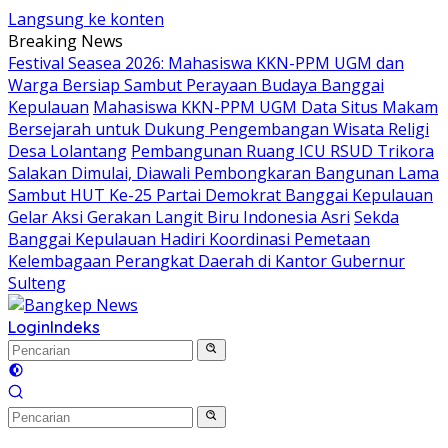
Langsung ke konten
Breaking News
Festival Seasea 2026: Mahasiswa KKN-PPM UGM dan
Warga Bersiap Sambut Perayaan Budaya Banggai
Kepulauan
Mahasiswa KKN-PPM UGM Data Situs Makam
Bersejarah untuk Dukung Pengembangan Wisata Religi
Desa Lolantang
Pembangunan Ruang ICU RSUD Trikora
Salakan Dimulai, Diawali Pembongkaran Bangunan Lama
Sambut HUT Ke-25 Partai Demokrat Banggai Kepulauan
Gelar Aksi Gerakan Langit Biru Indonesia Asri
Sekda
Banggai Kepulauan Hadiri Koordinasi Pemetaan
Kelembagaan Perangkat Daerah di Kantor Gubernur
Sulteng
Login
Indeks