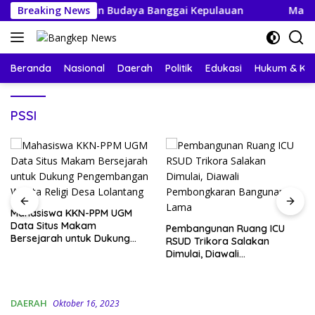
Langsung
mbut Perayaan Budaya Banggai Kepulauan
Breaking News
Mahasiswa K
ke
konten
Beranda
Nasional
Daerah
Politik
Edukasi
Hukum & Kri
PSSI
Mahasiswa KKN-PPM UGM
Data Situs Makam
Pembangunan Ruang ICU
Bersejarah untuk Dukung
RSUD Trikora Salakan
Pengembangan Wisata Religi
Dimulai, Diawali
Desa Lolantang
Pembongkaran Bangunan
Lama
DAERAH
Oktober 16, 2023