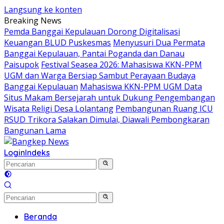
Langsung ke konten
Breaking News
Pemda Banggai Kepulauan Dorong Digitalisasi
Keuangan BLUD Puskesmas
Menyusuri Dua Permata
Banggai Kepulauan, Pantai Poganda dan Danau
Paisupok
Festival Seasea 2026: Mahasiswa KKN-PPM
UGM dan Warga Bersiap Sambut Perayaan Budaya
Banggai Kepulauan
Mahasiswa KKN-PPM UGM Data
Situs Makam Bersejarah untuk Dukung Pengembangan
Wisata Religi Desa Lolantang
Pembangunan Ruang ICU
RSUD Trikora Salakan Dimulai, Diawali Pembongkaran
Bangunan Lama
Login
Indeks
Beranda