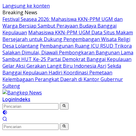
Langsung ke konten
Breaking News
Festival Seasea 2026: Mahasiswa KKN-PPM UGM dan
Warga Bersiap Sambut Perayaan Budaya Banggai
Kepulauan
Mahasiswa KKN-PPM UGM Data Situs Makam
Bersejarah untuk Dukung Pengembangan Wisata Religi
Desa Lolantang
Pembangunan Ruang ICU RSUD Trikora
Salakan Dimulai, Diawali Pembongkaran Bangunan Lama
Sambut HUT Ke-25 Partai Demokrat Banggai Kepulauan
Gelar Aksi Gerakan Langit Biru Indonesia Asri
Sekda
Banggai Kepulauan Hadiri Koordinasi Pemetaan
Kelembagaan Perangkat Daerah di Kantor Gubernur
Sulteng
Login
Indeks