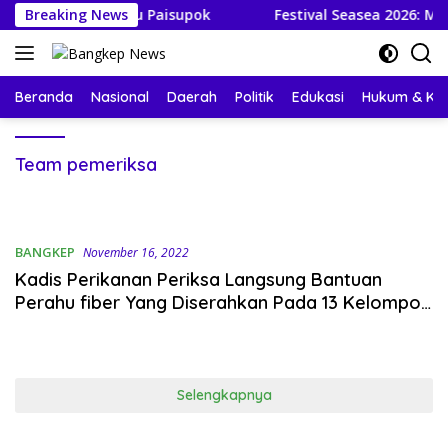
Langsung
da dan Danau Paisupok
Breaking News
Festival Seasea 2026: Mahasi
ke
konten
Beranda
Nasional
Daerah
Politik
Edukasi
Hukum & Kri
Team pemeriksa
BANGKEP
November 16, 2022
Kadis Perikanan Periksa Langsung Bantuan
Perahu fiber Yang Diserahkan Pada 13 Kelompok
Nelayan Se-Bangkep
Selengkapnya