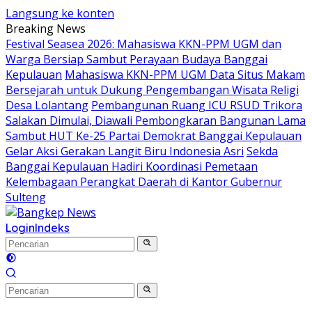
Langsung ke konten
Breaking News
Festival Seasea 2026: Mahasiswa KKN-PPM UGM dan
Warga Bersiap Sambut Perayaan Budaya Banggai
Kepulauan
Mahasiswa KKN-PPM UGM Data Situs Makam
Bersejarah untuk Dukung Pengembangan Wisata Religi
Desa Lolantang
Pembangunan Ruang ICU RSUD Trikora
Salakan Dimulai, Diawali Pembongkaran Bangunan Lama
Sambut HUT Ke-25 Partai Demokrat Banggai Kepulauan
Gelar Aksi Gerakan Langit Biru Indonesia Asri
Sekda
Banggai Kepulauan Hadiri Koordinasi Pemetaan
Kelembagaan Perangkat Daerah di Kantor Gubernur
Sulteng
Login
Indeks