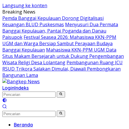
Langsung ke konten
Breaking News
Pemda Banggai Kepulauan Dorong Digitalisasi
Keuangan BLUD Puskesmas
Menyusuri Dua Permata
Banggai Kepulauan, Pantai Poganda dan Danau
Paisupok
Festival Seasea 2026: Mahasiswa KKN-PPM
UGM dan Warga Bersiap Sambut Perayaan Budaya
Banggai Kepulauan
Mahasiswa KKN-PPM UGM Data
Situs Makam Bersejarah untuk Dukung Pengembangan
Wisata Religi Desa Lolantang
Pembangunan Ruang ICU
RSUD Trikora Salakan Dimulai, Diawali Pembongkaran
Bangunan Lama
Login
Indeks
Beranda