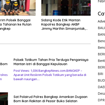
Febr
Ca
Sidang Kode Etik Mantan
krim Polsek Banggai
Adve
Kapolres Bangkep AKBP
a Tahanan ke Rutan
BAL
Jimmy Marthin Simanjuntak,
angkep
S.IK Digelar Kembali; Hadirkan
BAN
Pengusaha Ikan Ekspor Asal
Ben
Bangkep
Ben
BER
Polsek Totikum Tahan Pria Terduga Penganiaya
Beri
n Bom
Mantan Istri di Banggai Kepulauan
BER
Post Views: 1,036 BangkepNews.com.BANGKEP –
BRI
olres
Aparat Unit Reskrim Polsek Totikum yang berada di
an
bawah naungan…
BUD
DAE
Des
Sat Polairud Polres Bangkep Amankan Dugaan
DPR
Bom Ikan Rakitan di Pesisir Buko Selatan