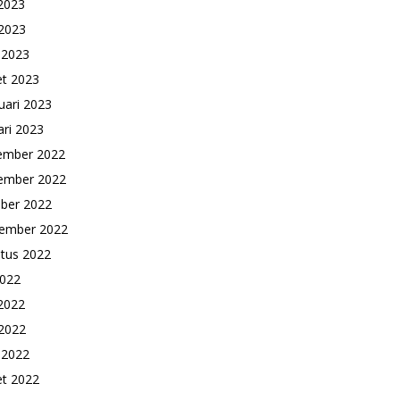
 2023
2023
l 2023
t 2023
uari 2023
ari 2023
ember 2022
ember 2022
ber 2022
ember 2022
tus 2022
2022
 2022
2022
l 2022
t 2022