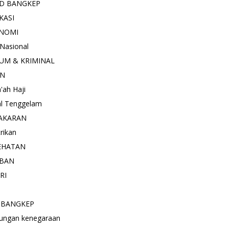
D BANGKEP
KASI
NOMI
 Nasional
UM & KRIMINAL
AN
'ah Haji
l Tenggelam
AKARAN
trikan
EHATAN
BAN
RI
 BANGKEP
ungan kenegaraan