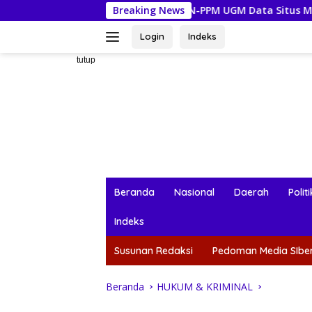
Langsung
Mahasiswa KKN-PPM UGM Data Situs Makam Bersejarah untuk
Breaking News
ke
konten
Login
Indeks
tutup
Beranda
Nasional
Daerah
Politi
Indeks
Susunan Redaksi
Pedoman Media SIbe
Beranda
HUKUM & KRIMINAL