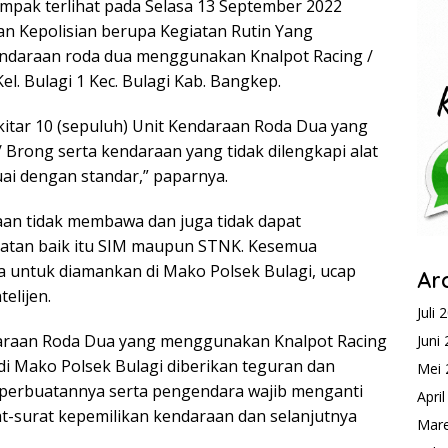
ampak terlihat pada Selasa 13 September 2022
n Kepolisian berupa Kegiatan Rutin Yang
endaraan roda dua menggunakan Knalpot Racing /
el. Bulagi 1 Kec. Bulagi Kab. Bangkep.
itar 10 (sepuluh) Unit Kendaraan Roda Dua yang
Brong serta kendaraan yang tidak dilengkapi alat
i dengan standar,” paparnya.
raan tidak membawa dan juga tidak dapat
uratan baik itu SIM maupun STNK. Kesemua
a untuk diamankan di Mako Polsek Bulagi, ucap
Ar
elijen.
Juli 
daraan Roda Dua yang menggunakan Knalpot Racing
Juni
di Mako Polsek Bulagi diberikan teguran dan
Mei 
 perbuatannya serta pengendara wajib menganti
Apri
t-surat kepemilikan kendaraan dan selanjutnya
Mare