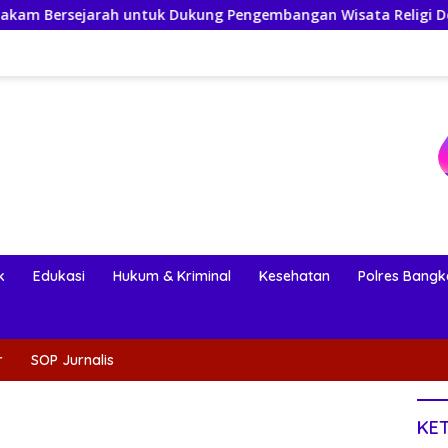
 Dukung Pengembangan Wisata Religi Desa Lolantang
k
Edukasi
Hukum & Kriminal
Kesehatan
Polres Bangk
r
SOP Jurnalis
KE