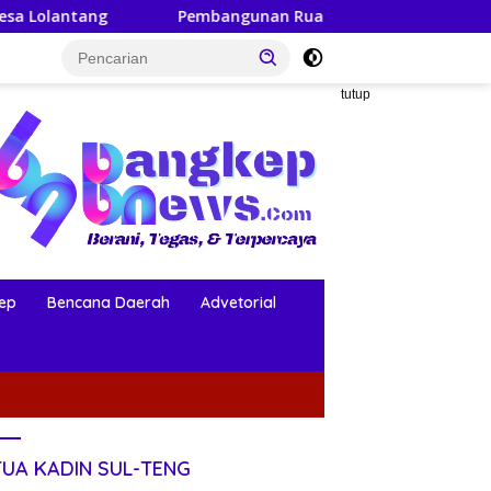
Pembangunan Ruang ICU RSUD Trikora Salakan Dimulai, Diaw
tutup
ep
Bencana Daerah
Advetorial
TUA KADIN SUL-TENG