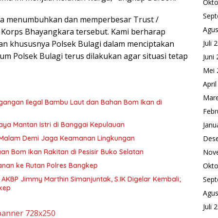
Okto
Sept
tunya menumbuhkan dan memperbesar Trust /
Agus
i Korps Bhayangkara tersebut. Kami berharap
ian khususnya Polsek Bulagi dalam menciptakan
Juli 
m Polsek Bulagi terus dilakukan agar situasi tetap
Juni
Mei 
Apri
Mare
gangan Ilegal Bambu Laut dan Bahan Bom Ikan di
Febr
aya Mantan Istri di Banggai Kepulauan
Janu
i Malam Demi Jaga Keamanan Lingkungan
Des
n Bom Ikan Rakitan di Pesisir Buko Selatan
Nov
anan ke Rutan Polres Bangkep
Okto
AKBP Jimmy Marthin Simanjuntak, S.IK Digelar Kembali;
Sept
kep
Agus
Juli 