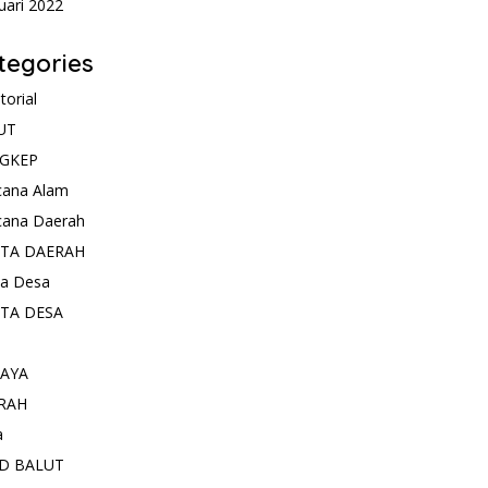
uari 2022
tegories
torial
UT
GKEP
cana Alam
cana Daerah
ITA DAERAH
ta Desa
ITA DESA
AYA
RAH
a
D BALUT