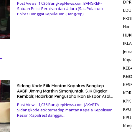
DPR
Post Views: 1,036 BangkepNews.com.BANGKEP–
Satuan Polisi Perairan dan Udara (Sat. Polairud)
EDU
Polres Banggai Kepulauan (Bangkep)…
EKO
Hari
HUK
IKL
Jema
–
Kapa
KEB
Keis
KES
Sidang Kode Etik Mantan Kapolres Bangkep
AKBP Jimmy Marthin Simanjuntak, S.IK Digelar
KOR
Kembali; Hadirkan Pengusaha Ikan Ekspor Asal
KPK 
Bangkep
Post Views: 1,036 BangkepNews.com. JAKARTA–
KPU
Sidang kode etik terhadap mantan Kepala Kepolisian
Resor (Kapolres) Banggai…
KPU
Kunj