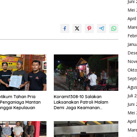
Juni
Mei 
Apri
Mare
Febr
Janu
Des
Nov
Okto
Sept
Agus
Juli 
otikum Tahan Pria
Korami1308-10 Salakan
 Penganiaya Mantan
Laksanakan Patroli Malam
Juni
 Banggai Kepulauan
Demi Jaga Keamanan
Mei 
Lingkungan
Apri
Mare