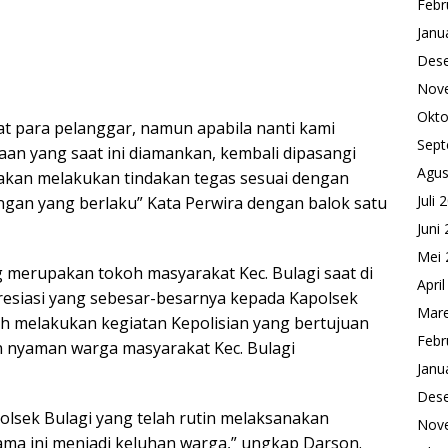
Febr
Janu
Des
Nov
Okto
uat para pelanggar, namun apabila nanti kami
Sept
n yang saat ini diamankan, kembali dipasangi
Agus
 akan melakukan tindakan tegas sesuai dengan
Juli 
gan yang berlaku” Kata Perwira dengan balok satu
Juni
Mei 
merupakan tokoh masyarakat Kec. Bulagi saat di
Apri
esiasi yang sebesar-besarnya kepada Kapolsek
Mare
ah melakukan kegiatan Kepolisian yang bertujuan
Febr
nyaman warga masyarakat Kec. Bulagi
Janu
Des
olsek Bulagi yang telah rutin melaksanakan
Nov
ama ini menjadi keluhan warga,” ungkap Darson.