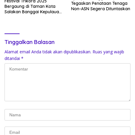
Festival Trikora 2025
Tegaskan Penataan Tenaga
Bergaung di Taman Kota
Non-ASN Segera Dituntaskan
Salakan Banggai Kepulauan:
Kadis Kebudayaan Sulteng
Tekankan Semangat
Nasionalisme dan Pelestarian
Budaya
Tinggalkan Balasan
Alamat email Anda tidak akan dipublikasikan.
Ruas yang wajib
ditandai
*