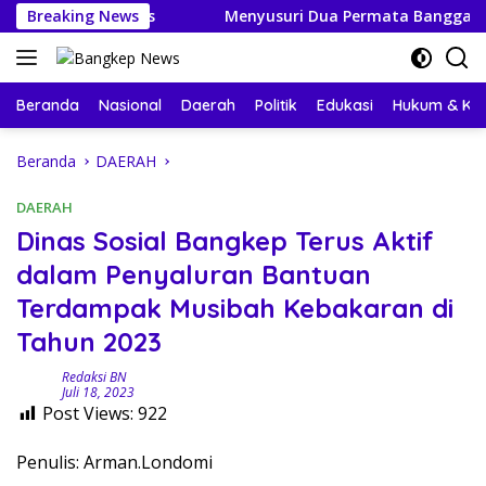
Langsung
Puskesmas
Breaking News
Menyusuri Dua Permata Banggai Kepulauan,
ke
konten
Beranda
Nasional
Daerah
Politik
Edukasi
Hukum & Kri
Beranda
DAERAH
DAERAH
Dinas Sosial Bangkep Terus Aktif
dalam Penyaluran Bantuan
Terdampak Musibah Kebakaran di
Tahun 2023
Redaksi BN
Juli 18, 2023
Post Views:
922
Penulis: Arman.Londomi