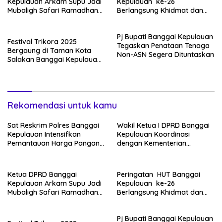
Kepulauan Arkam Supu Jadi
Kepulauan ke-26
Mubaligh Safari Ramadhan
Berlangsung Khidmat dan
di Desa Popidolon Sekaligus
Penuh Semangat
Memberikan Edukasi Dan
Kebersamaan
Pj Bupati Banggai Kepulauan
Motivasi pada Siswa
Festival Trikora 2025
Tegaskan Penataan Tenaga
Bergaung di Taman Kota
Non-ASN Segera Dituntaskan
Salakan Banggai Kepulauan:
Kadis Kebudayaan Sulteng
Tekankan Semangat
Nasionalisme dan Pelestarian
Budaya
Rekomendasi untuk kamu
Sat Reskrim Polres Banggai
Wakil Ketua I DPRD Banggai
Kepulauan Intensifkan
Kepulauan Koordinasi
Pemantauan Harga Pangan
dengan Kementerian
di Pasar Salakan
Koperasi RI
Ketua DPRD Banggai
Peringatan HUT Banggai
Kepulauan Arkam Supu Jadi
Kepulauan ke-26
Mubaligh Safari Ramadhan
Berlangsung Khidmat dan
di Desa Popidolon Sekaligus
Penuh Semangat
Memberikan Edukasi Dan
Kebersamaan
Pj Bupati Banggai Kepulauan
Motivasi pada Siswa