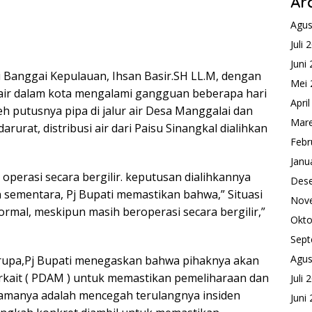
Ar
Agus
Juli 
Juni
i Banggai Kepulauan, Ihsan Basir.SH LL.M, dengan
Mei 
 air dalam kota mengalami gangguan beberapa hari
Apri
h putusnya pipa di jalur air Desa Manggalai dan
Mare
rurat, distribusi air dari Paisu Sinangkal dialihkan
Febr
Janu
 operasi secara bergilir. keputusan dialihkannya
Des
 sementara, Pj Bupati memastikan bahwa,” Situasi
Nov
normal, meskipun masih beroperasi secara bergilir,”
Okto
Sept
Agus
erupa,Pj Bupati menegaskan bahwa pihaknya akan
erkait ( PDAM ) untuk memastikan pemeliharaan dan
Juli 
utamanya adalah mencegah terulangnya insiden
Juni