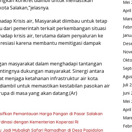
angkah konkret diambil untuk memastikan
Mei 
kota Salakan,”jelasnya.
Apri
Mare
adap Krisis air, Masyarakat diimbau untuk tetap
Febr
u dari pemerintah terkait perkembangan situasi
erhadap krisis air, terutama dalam penyaluran ke
Janu
presiasi karena membantu memitigasi dampak
Des
Nov
Okto
gan masyarakat dalam menghadapi tantangan
Sept
pentingnya dukungan masyarakat. Sinergi antara
Agus
 menjaga ketahanan infrastruktur air kota.
Juli 
diambil untuk memastikan kestabilan pasokan air
upa di masa yang akan datang.(Ar)
Juni
Mei 
Apri
ensifkan Pemantauan Harga Pangan di Pasar Salakan
Mare
dinasi dengan Kementerian Koperasi RI
Febr
 Jadi Mubaligh Safari Ramadhan di Desa Popidolon