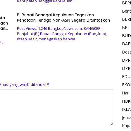
Kabupaten Banggai Kepulauan…
BER
Beri
Pj Bupati Banggai Kepulauan Tegaskan
ota
BER
Penataan Tenaga Non-ASN Segera Dituntaskan
yaan
BRI
dan
Post Views: 1,246 BangkepNews.com. BANGKEP–
Penjabat (Pj) Bupati Banggai Kepulauan (Bangkep),
BUD
Ihsan Basir, menegaskan bahwa…
0)
DAE
Des
DPR
DPR
EDU
Ruas yang wajib ditandai
*
EKO
Hari
HUK
IKL
Jema
Kapa