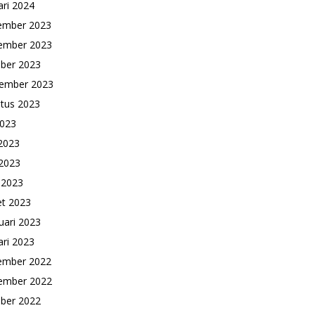
ari 2024
ember 2023
ember 2023
ber 2023
ember 2023
tus 2023
2023
 2023
2023
l 2023
t 2023
uari 2023
ari 2023
ember 2022
ember 2022
ber 2022