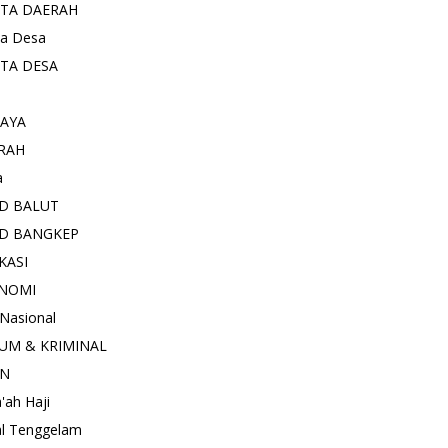
ITA DAERAH
ta Desa
ITA DESA
AYA
RAH
a
D BALUT
D BANGKEP
KASI
NOMI
 Nasional
UM & KRIMINAL
AN
'ah Haji
l Tenggelam