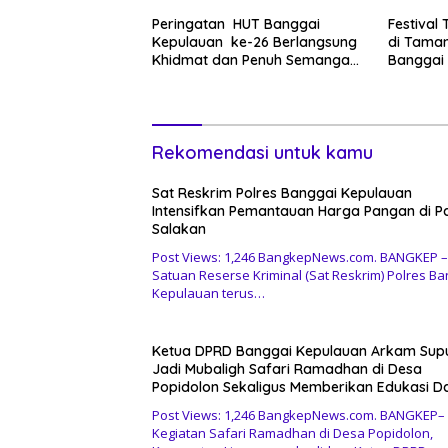
Peringatan HUT Banggai
Festival
Kepulauan ke-26 Berlangsung
di Taman
Khidmat dan Penuh Semangat
Banggai 
Kebersamaan
Kebuday
Semanga
Pelestar
Rekomendasi untuk kamu
Sat Reskrim Polres Banggai Kepulauan
Intensifkan Pemantauan Harga Pangan di P
Salakan
Post Views: 1,246 BangkepNews.com. BANGKEP –
Satuan Reserse Kriminal (Sat Reskrim) Polres Ba
Kepulauan terus…
Ketua DPRD Banggai Kepulauan Arkam Sup
Jadi Mubaligh Safari Ramadhan di Desa
Popidolon Sekaligus Memberikan Edukasi D
Motivasi pada Siswa
Post Views: 1,246 BangkepNews.com. BANGKEP–
Kegiatan Safari Ramadhan di Desa Popidolon,