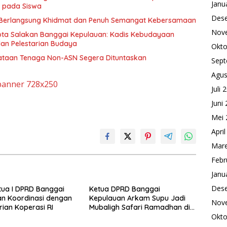
Janu
i pada Siswa
Des
 Berlangsung Khidmat dan Penuh Semangat Kebersamaan
Nov
Kota Salakan Banggai Kepulauan: Kadis Kebudayaan
an Pelestarian Budaya
Okto
nataan Tenaga Non-ASN Segera Dituntaskan
Sept
Agus
Juli 
Juni
Mei 
Apri
Mare
Febr
Janu
Des
tua I DPRD Banggai
Ketua DPRD Banggai
n Koordinasi dengan
Kepulauan Arkam Supu Jadi
Nov
ian Koperasi RI
Mubaligh Safari Ramadhan di
Okto
Desa Popidolon Sekaligus
Memberikan Edukasi Dan