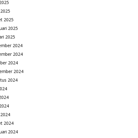
2025
l 2025
t 2025
uari 2025
ari 2025
ember 2024
ember 2024
ber 2024
ember 2024
tus 2024
2024
 2024
2024
l 2024
t 2024
uari 2024