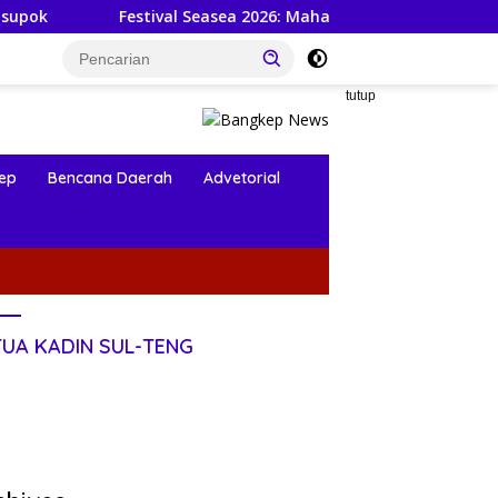
estival Seasea 2026: Mahasiswa KKN-PPM UGM dan Warga Bers
tutup
ep
Bencana Daerah
Advetorial
TUA KADIN SUL-TENG