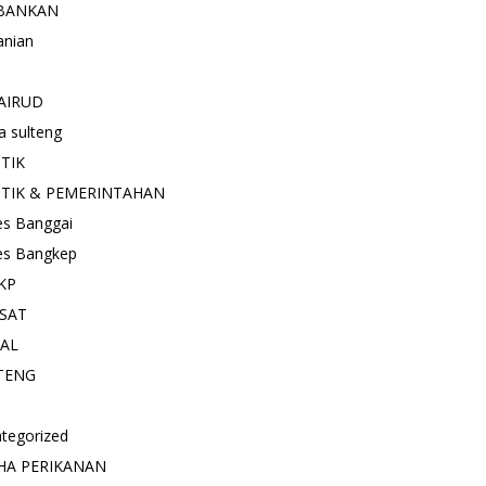
BANKAN
anian
AIRUD
a sulteng
ITIK
ITIK & PEMERINTAHAN
es Banggai
es Bangkep
KP
SAT
IAL
TENG
tegorized
HA PERIKANAN