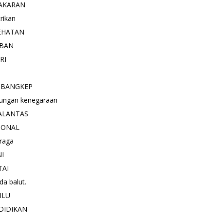
AKARAN
trikan
EHATAN
BAN
RI
 BANGKEP
ungan kenegaraan
ALANTAS
IONAL
raga
NI
TAI
a balut.
ILU
DIDIKAN