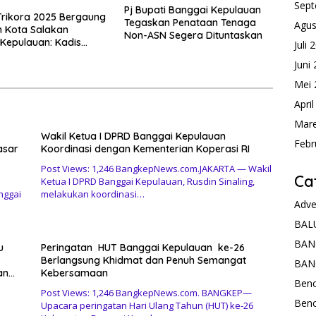
Sept
Pj Bupati Banggai Kepulauan
Motivasi pada Siswa
 Trikora 2025 Bergaung
Tegaskan Penataan Tenaga
Agus
 Kota Salakan
Non-ASN Segera Dituntaskan
Kepulauan: Kadis
Juli 
aan Sulteng Tekankan
Juni
t Nasionalisme dan
ian Budaya
Mei 
Apri
Mare
Wakil Ketua I DPRD Banggai Kepulauan
Febr
asar
Koordinasi dengan Kementerian Koperasi RI
Post Views: 1,246 BangkepNews.com.JAKARTA — Wakil
Ca
Ketua I DPRD Banggai Kepulauan, Rusdin Sinaling,
nggai
melakukan koordinasi…
Adve
BAL
BAN
u
Peringatan HUT Banggai Kepulauan ke-26
Berlangsung Khidmat dan Penuh Semangat
BAN
an
Kebersamaan
Ben
Post Views: 1,246 BangkepNews.com. BANGKEP—
Ben
Upacara peringatan Hari Ulang Tahun (HUT) ke-26