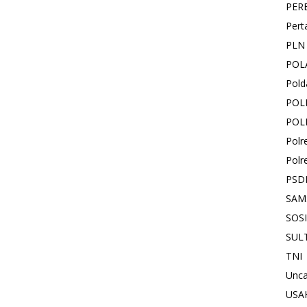
PER
Pert
PLN
POL
Pold
POL
POL
Polr
Polr
PSD
SAM
SOS
SUL
TNI
Unca
USA