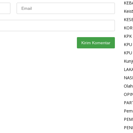
KEB
Keis
KES
KOR
KPK 
KPU
KPU
Kunj
LAK
NAS
Olah
OPI
PAR
Pemd
PEM
PEN