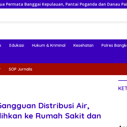
gai Kepulauan, Pantai Poganda dan Danau Paisupok
F
k
Edukasi
Hukum & Kriminal
Kesehatan
Polres Bangk
r
SOP Jurnalis
KE
Gangguan Distribusi Air,
lihkan ke Rumah Sakit dan