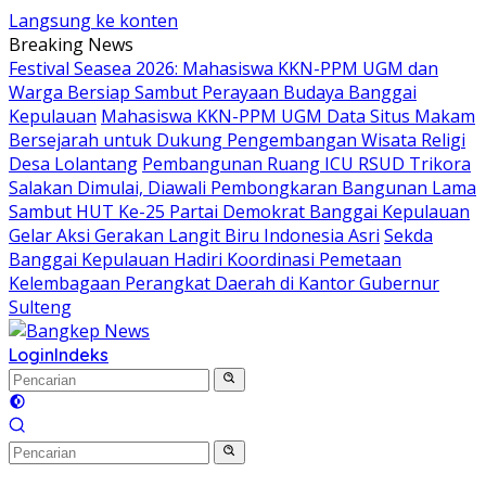
Langsung ke konten
Breaking News
Festival Seasea 2026: Mahasiswa KKN-PPM UGM dan
Warga Bersiap Sambut Perayaan Budaya Banggai
Kepulauan
Mahasiswa KKN-PPM UGM Data Situs Makam
Bersejarah untuk Dukung Pengembangan Wisata Religi
Desa Lolantang
Pembangunan Ruang ICU RSUD Trikora
Salakan Dimulai, Diawali Pembongkaran Bangunan Lama
Sambut HUT Ke-25 Partai Demokrat Banggai Kepulauan
Gelar Aksi Gerakan Langit Biru Indonesia Asri
Sekda
Banggai Kepulauan Hadiri Koordinasi Pemetaan
Kelembagaan Perangkat Daerah di Kantor Gubernur
Sulteng
Login
Indeks