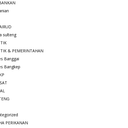
BANKAN
anian
AIRUD
a sulteng
ITIK
ITIK & PEMERINTAHAN
es Banggai
es Bangkep
KP
SAT
IAL
TENG
tegorized
HA PERIKANAN