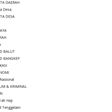
ITA DAERAH
ta Desa
ITA DESA
AYA
RAH
a
D BALUT
D BANGKEP
KASI
NOMI
 Nasional
UM & KRIMINAL
AN
'ah Haji
l Tenggelam