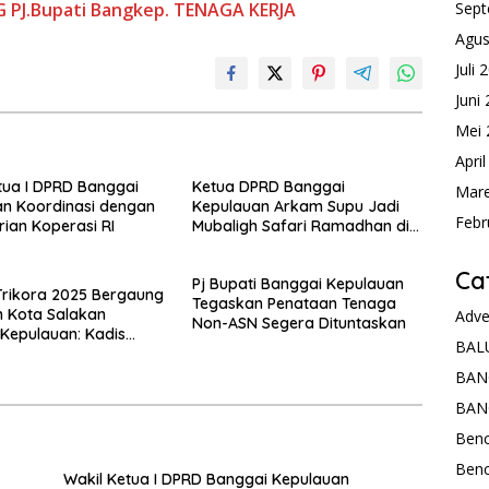
Sept
G
PJ.Bupati Bangkep.
TENAGA KERJA
Agus
Juli 
Juni
Mei 
Apri
tua I DPRD Banggai
Ketua DPRD Banggai
Mare
n Koordinasi dengan
Kepulauan Arkam Supu Jadi
Febr
ian Koperasi RI
Mubaligh Safari Ramadhan di
Desa Popidolon Sekaligus
Memberikan Edukasi Dan
Ca
Pj Bupati Banggai Kepulauan
Motivasi pada Siswa
 Trikora 2025 Bergaung
Tegaskan Penataan Tenaga
 Kota Salakan
Adve
Non-ASN Segera Dituntaskan
Kepulauan: Kadis
BAL
aan Sulteng Tekankan
t Nasionalisme dan
BAN
ian Budaya
BAN
Ben
Ben
Wakil Ketua I DPRD Banggai Kepulauan