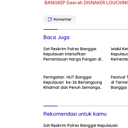
BANGKEP
Daerah
DISNAKER
LOUCHIN
Komentar
Baca Juga
Sat Reskrim Polres Banggai
Wakil Ke
Kepulauan Intensifkan
Kepulaua
Pemantauan Harga Pangan di
Kementer
Pasar Salakan
Peringatan HUT Banggai
Festival
Kepulauan ke-26 Berlangsung
di Taman
Khidmat dan Penuh Semangat
Banggai 
Kebersamaan
Kebuday
Semanga
Pelestar
Rekomendasi untuk kamu
Sat Reskrim Polres Banggai Kepulauan