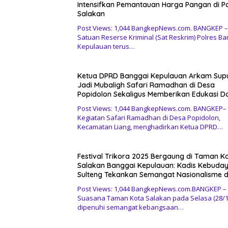
Intensifkan Pemantauan Harga Pangan di P
Salakan
Post Views: 1,044 BangkepNews.com. BANGKEP –
Satuan Reserse Kriminal (Sat Reskrim) Polres Ba
Kepulauan terus…
Ketua DPRD Banggai Kepulauan Arkam Sup
Jadi Mubaligh Safari Ramadhan di Desa
Popidolon Sekaligus Memberikan Edukasi D
Motivasi pada Siswa
Post Views: 1,044 BangkepNews.com. BANGKEP–
Kegiatan Safari Ramadhan di Desa Popidolon,
Kecamatan Liang, menghadirkan Ketua DPRD…
Festival Trikora 2025 Bergaung di Taman K
Salakan Banggai Kepulauan: Kadis Kebuda
Sulteng Tekankan Semangat Nasionalisme 
Pelestarian Budaya
Post Views: 1,044 BangkepNews.com.BANGKEP –
Suasana Taman Kota Salakan pada Selasa (28/1
dipenuhi semangat kebangsaan…