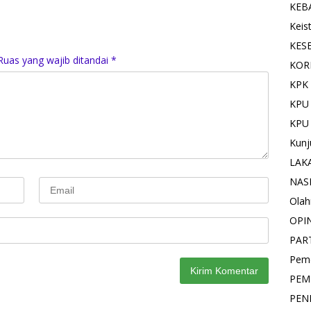
KEB
Keis
KES
Ruas yang wajib ditandai
*
KOR
KPK 
KPU
KPU
Kunj
LAK
NAS
Olah
OPI
PAR
Pemd
PEM
PEN