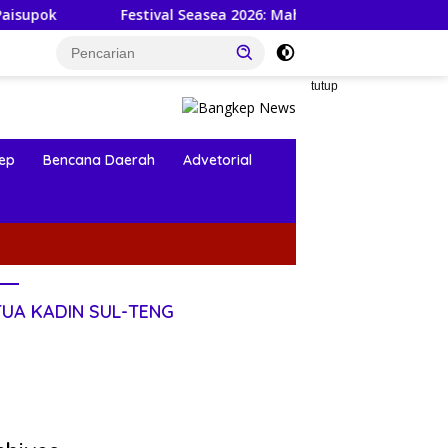
Festival Seasea 2026: Mahasiswa KKN-PPM UGM dan Warga Be
tutup
ep
Bencana Daerah
Advetorial
TUA KADIN SUL-TENG