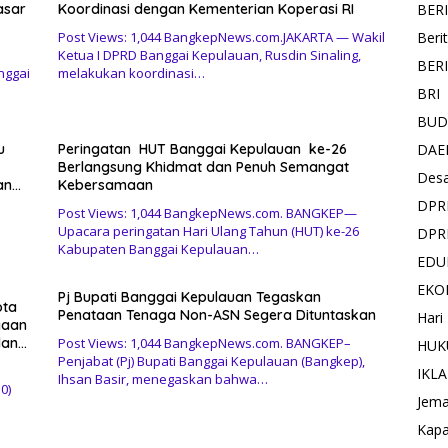
BER
asar
Koordinasi dengan Kementerian Koperasi RI
Beri
Post Views: 1,044 BangkepNews.com.JAKARTA — Wakil
Ketua I DPRD Banggai Kepulauan, Rusdin Sinaling,
BER
nggai
melakukan koordinasi…
BRI
BUD
DAE
u
Peringatan HUT Banggai Kepulauan ke-26
Berlangsung Khidmat dan Penuh Semangat
Des
an
Kebersamaan
DPR
Post Views: 1,044 BangkepNews.com. BANGKEP—
Upacara peringatan Hari Ulang Tahun (HUT) ke-26
DPR
Kabupaten Banggai Kepulauan…
EDU
EKO
Pj Bupati Banggai Kepulauan Tegaskan
ota
Penataan Tenaga Non-ASN Segera Dituntaskan
Hari
yaan
dan
Post Views: 1,044 BangkepNews.com. BANGKEP–
HUK
Penjabat (Pj) Bupati Banggai Kepulauan (Bangkep),
IKL
Ihsan Basir, menegaskan bahwa…
0)
Jema
Kapa