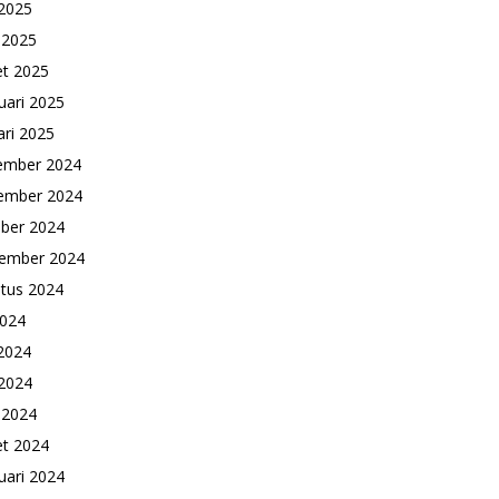
2025
l 2025
t 2025
uari 2025
ari 2025
ember 2024
ember 2024
ber 2024
ember 2024
tus 2024
2024
 2024
2024
l 2024
t 2024
uari 2024