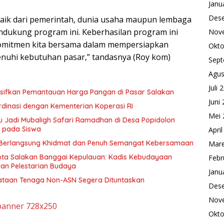
Janu
Des
aik dari pemerintah, dunia usaha maupun lembaga
dukung program ini. Keberhasilan program ini
Nov
komitmen kita bersama dalam mempersiapkan
Okto
enuhi kebutuhan pasar,” tandasnya (Roy kom)
Sept
Agus
Juli 
ensifkan Pemantauan Harga Pangan di Pasar Salakan
Juni
dinasi dengan Kementerian Koperasi RI
Mei 
 Jadi Mubaligh Safari Ramadhan di Desa Popidolon
i pada Siswa
Apri
 Berlangsung Khidmat dan Penuh Semangat Kebersamaan
Mare
Kota Salakan Banggai Kepulauan: Kadis Kebudayaan
Febr
an Pelestarian Budaya
Janu
nataan Tenaga Non-ASN Segera Dituntaskan
Des
Nov
Okto