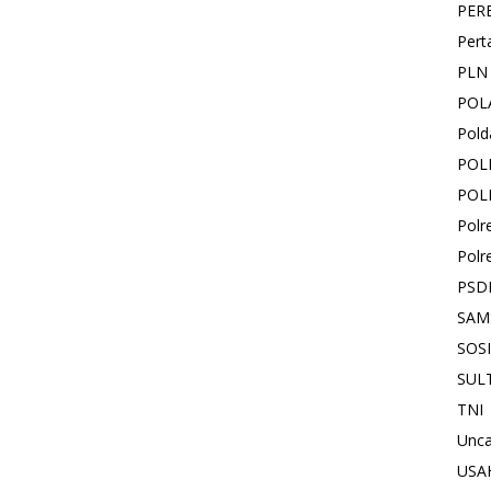
PER
Pert
PLN
POL
Pold
POL
POL
Polr
Polr
PSD
SAM
SOS
SUL
TNI
Unca
USA