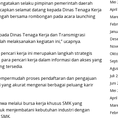
Mei 
engatakan selaku pimpinan pemerintah daerah
apkan selamat datang kepada Dinas Tenaga Kerja
Apri
Tengah bersama rombongan pada acara launching
Mare
Febr
Janu
pada Dinas Tenaga Kerja dan Transmigrasi
Des
ah melaksanakan kegiatan ini,” ucapnya.
Nov
pencari kerja ini merupakan langkah strategis
Okto
 para pencari kerja dalam informasi dan akses yang
Sept
ng tersedia.
Agus
Juli 
 mempermudah proses pendaftaran dan pengajuan
Juni
i yang akurat mengenai berbagai peluang karir
Mei 
Apri
hwa melalui bursa kerja khusus SMK yang
Mare
ntuk menjembatani kebutuhan industri dengan
Febr
n SMK.