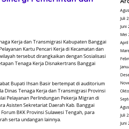
Ar
Agus
Juli 
Juni
Mei 
naga Kerja dan Transmigrasi Kabupaten Banggai
Apri
elayanan Kartu Pencari Kerja di Kecamatan dan
Mare
wilayah tersebut dirangkaikan dengan Sosialisasi
Febr
tapan Tenaga Kerja Disnakertrans Banggai
Janu
Des
Nov
abat Bupati Ihsan Basir bertempat di auditorium
la Dinas Tenaga Kerja dan Transmigrasi Provinsi
Okto
lai Pelayanan Perlindungan Pekerja Migran di
Sept
ara Asisten Sekretariat Daerah Kab. Banggai
Agus
ua Forum BKK Provinsi Sulawesi Tengah, para
Juli 
ah serta undangan lainnya.
Juni