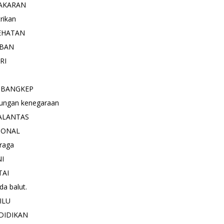
AKARAN
trikan
EHATAN
BAN
RI
 BANGKEP
ungan kenegaraan
ALANTAS
IONAL
raga
NI
TAI
a balut.
ILU
DIDIKAN