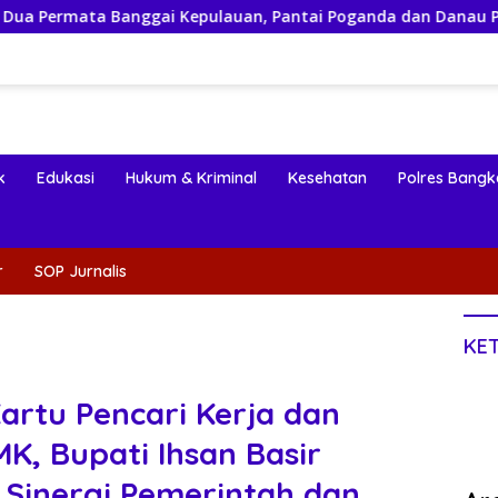
nggai Kepulauan, Pantai Poganda dan Danau Paisupok
k
Edukasi
Hukum & Kriminal
Kesehatan
Polres Bangk
r
SOP Jurnalis
KE
rtu Pencari Kerja dan
K, Bupati Ihsan Basir
Sinergi Pemerintah dan