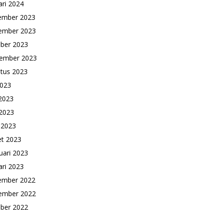
ari 2024
ember 2023
ember 2023
ber 2023
ember 2023
tus 2023
2023
 2023
2023
l 2023
t 2023
uari 2023
ari 2023
ember 2022
ember 2022
ber 2022