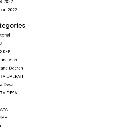
t 2022
uari 2022
tegories
torial
UT
GKEP
cana Alam
cana Daerah
ITA DAERAH
ta Desa
ITA DESA
AYA
RAH
a