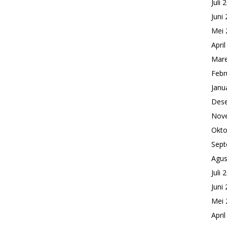
Juli 
Juni
Mei 
Apri
Mare
Febr
Janu
Des
Nov
Okto
Sept
Agus
Juli 
Juni
Mei 
Apri