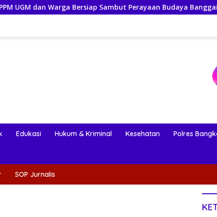
a Bersiap Sambut Perayaan Budaya Banggai Kepulauan
k
Edukasi
Hukum & Kriminal
Kesehatan
Polres Bangk
r
SOP Jurnalis
KE