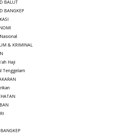
D BALUT
D BANGKEP
KASI
NOMI
 Nasional
UM & KRIMINAL
AN
'ah Haji
l Tenggelam
AKARAN
trikan
EHATAN
BAN
RI
 BANGKEP