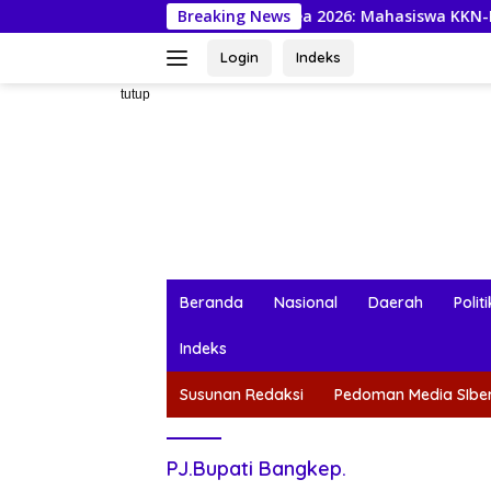
Langsung
Festival Seasea 2026: Mahasiswa KKN-PPM UGM dan Warg
Breaking News
ke
konten
Login
Indeks
tutup
Beranda
Nasional
Daerah
Politi
Indeks
Susunan Redaksi
Pedoman Media SIbe
PJ.Bupati Bangkep.