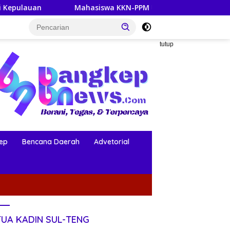
Mahasiswa KKN-PPM UGM Data Situs Makam Bersejarah untuk 
tutup
ep
Bencana Daerah
Advetorial
TUA KADIN SUL-TENG