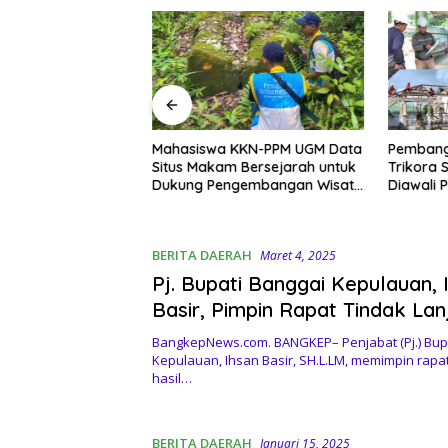
sea 2026:
Mahasiswa KKN-PPM UGM Data
Pembang
KKN-PPM UGM dan
Situs Makam Bersejarah untuk
Trikora 
iap Sambut
Dukung Pengembangan Wisata
Diawali
udaya Banggai
Religi Desa Lolantang
Banguna
BERITA DAERAH
Maret 4, 2025
Pj. Bupati Banggai Kepulauan, 
Basir, Pimpin Rapat Tindak Lanj
Kunjungan ke China
BangkepNews.com. BANGKEP– Penjabat (Pj.) Bup
Kepulauan, Ihsan Basir, SH.L.LM, memimpin rapat 
hasil…
BERITA DAERAH
Januari 15, 2025