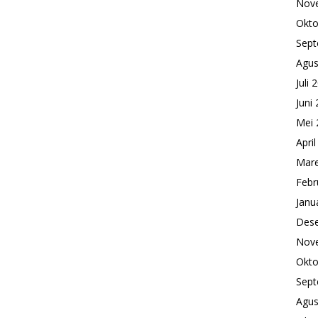
Nov
Okto
Sept
Agus
Juli 
Juni
Mei 
Apri
Mare
Febr
Janu
Des
Nov
Okto
Sept
Agus