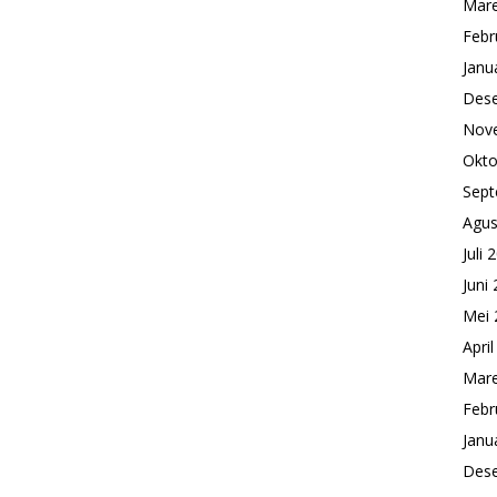
Mare
Febr
Janu
Des
Nov
Okto
Sept
Agus
Juli 
Juni
Mei 
Apri
Mare
Febr
Janu
Des