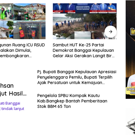
unan Ruang ICU RSUD
Sambut HUT Ke-25 Partai
Sekd
Salakan Dimulai,
Demokrat Banggai Kepulauan
Hadir
 Pembongkaran
Gelar Aksi Gerakan Langit Biru
Kele
n Lama
Indonesia Asri
Daera
Sulte
Pj. Bupati Banggai Kepulauan Apresiasi
Penyelenggara Pemilu, Bupati Terpilih
Ajak Persatuan untuk Kemajuan
Ihsan
Daerah
ut Hasil
Pengelola SPBU Kompak Kautu
Kab.Bangkep Bantah Pemberitaan
ati Banggai
Stok BBM 65 Ton
tindak lanjut