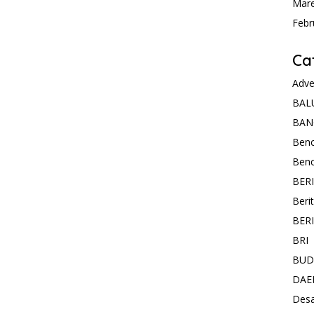
Mare
Febr
Ca
Adve
BAL
BAN
Ben
Ben
BER
Beri
BER
BRI
BUD
DAE
Des