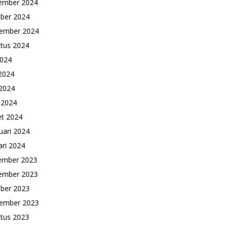
ember 2024
ber 2024
ember 2024
tus 2024
2024
 2024
2024
l 2024
t 2024
uari 2024
ari 2024
ember 2023
ember 2023
ber 2023
ember 2023
tus 2023