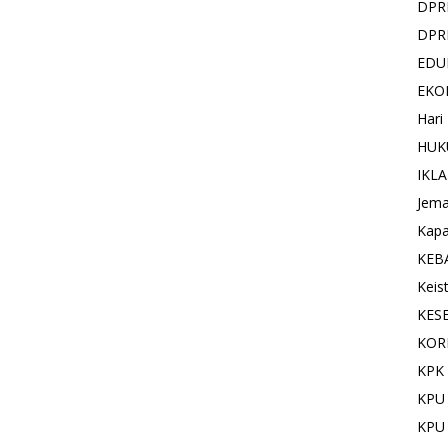
DPR
DPR
EDU
EKO
Hari
HUK
IKL
Jema
Kapa
KEB
Keis
KES
KOR
KPK 
KPU
KPU