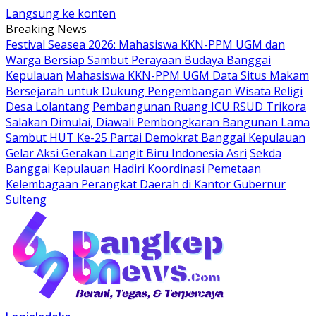
Langsung ke konten
Breaking News
Festival Seasea 2026: Mahasiswa KKN-PPM UGM dan
Warga Bersiap Sambut Perayaan Budaya Banggai
Kepulauan
Mahasiswa KKN-PPM UGM Data Situs Makam
Bersejarah untuk Dukung Pengembangan Wisata Religi
Desa Lolantang
Pembangunan Ruang ICU RSUD Trikora
Salakan Dimulai, Diawali Pembongkaran Bangunan Lama
Sambut HUT Ke-25 Partai Demokrat Banggai Kepulauan
Gelar Aksi Gerakan Langit Biru Indonesia Asri
Sekda
Banggai Kepulauan Hadiri Koordinasi Pemetaan
Kelembagaan Perangkat Daerah di Kantor Gubernur
Sulteng