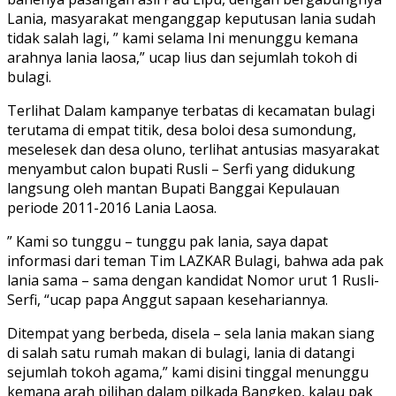
Lania, masyarakat menganggap keputusan lania sudah
tidak salah lagi, ” kami selama Ini menunggu kemana
arahnya lania laosa,” ucap lius dan sejumlah tokoh di
bulagi.
Terlihat Dalam kampanye terbatas di kecamatan bulagi
terutama di empat titik, desa boloi desa sumondung,
meselesek dan desa oluno, terlihat antusias masyarakat
menyambut calon bupati Rusli – Serfi yang didukung
langsung oleh mantan Bupati Banggai Kepulauan
periode 2011-2016 Lania Laosa.
” Kami so tunggu – tunggu pak lania, saya dapat
informasi dari teman Tim LAZKAR Bulagi, bahwa ada pak
lania sama – sama dengan kandidat Nomor urut 1 Rusli-
Serfi, “ucap papa Anggut sapaan kesehariannya.
Ditempat yang berbeda, disela – sela lania makan siang
di salah satu rumah makan di bulagi, lania di datangi
sejumlah tokoh agama,” kami disini tinggal menunggu
kemana arah pilihan dalam pilkada Bangkep, kalau pak