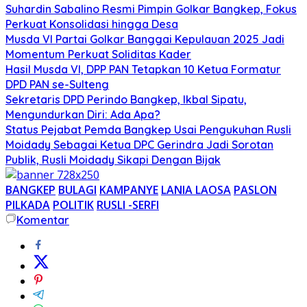
Suhardin Sabalino Resmi Pimpin Golkar Bangkep, Fokus
Perkuat Konsolidasi hingga Desa
Musda VI Partai Golkar Banggai Kepulauan 2025 Jadi
Momentum Perkuat Soliditas Kader
Hasil Musda VI, DPP PAN Tetapkan 10 Ketua Formatur
DPD PAN se-Sulteng
Sekretaris DPD Perindo Bangkep, Ikbal Sipatu,
Mengundurkan Diri: Ada Apa?
Status Pejabat Pemda Bangkep Usai Pengukuhan Rusli
Moidady Sebagai Ketua DPC Gerindra Jadi Sorotan
Publik, Rusli Moidady Sikapi Dengan Bijak
BANGKEP
BULAGI
KAMPANYE
LANIA LAOSA
PASLON
PILKADA
POLITIK
RUSLI -SERFI
Komentar