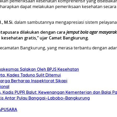
kan pemeriksaan kesehatan komprehensif yang disediaka
iharapkan dapat melakukan pemeriksaan kesehatan secara ru
., M.Si.
dalam sambutannya mengapresiasi sistem pelayana
utapusara dilakukan dengan cara
jemput bola agar masyaraka
kesehatan gratis,” ujar Camat Bangkurung.
 Kecamatan Bangkurung, yang merasa terbantu dengan adan
Puskesmas Salakan Oleh BPJS Kesehatan
a, Kades Taduno Sulit Ditemui
rga Berharap Inspektorat Sikapi
ional
 Kadis PUPR Balut: Kewenangan Kementerian dan Balai Pa
ntis Antar Pulau Banggai–Labobo–Bangkurung
APUSARA