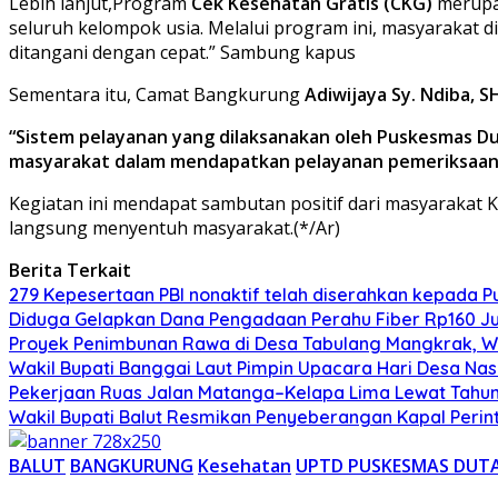
Lebih lanjut,Program
Cek Kesehatan Gratis (CKG)
merupa
seluruh kelompok usia. Melalui program ini, masyarakat d
ditangani dengan cepat.” Sambung kapus
Sementara itu, Camat Bangkurung
Adiwijaya Sy. Ndiba, SH
“Sistem pelayanan yang dilaksanakan oleh Puskesmas D
masyarakat dalam mendapatkan pelayanan pemeriksaan 
Kegiatan ini mendapat sambutan positif dari masyarakat
langsung menyentuh masyarakat.(*/Ar)
Berita Terkait
279 Kepesertaan PBI nonaktif telah diserahkan kepada 
Diduga Gelapkan Dana Pengadaan Perahu Fiber Rp160 Jut
Proyek Penimbunan Rawa di Desa Tabulang Mangkrak, Wa
Wakil Bupati Banggai Laut Pimpin Upacara Hari Desa Nas
Pekerjaan Ruas Jalan Matanga–Kelapa Lima Lewat Tahun,
Wakil Bupati Balut Resmikan Penyeberangan Kapal Peri
BALUT
BANGKURUNG
Kesehatan
UPTD PUSKESMAS DUT