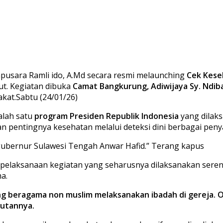
usara Ramli ido, A.Md secara resmi melaunching
Cek Kese
t. Kegiatan dibuka
Camat Bangkurung, Adiwijaya Sy. Ndiba
kat.Sabtu (24/01/26)
alah satu
program Presiden Republik Indonesia
yang dilak
pentingnya kesehatan melalui deteksi dini berbagai penya
gubernur Sulawesi Tengah Anwar Hafid.” Terang kapus
aksanaan kegiatan yang seharusnya dilaksanakan serenta
a.
yang beragama non muslim melaksanakan ibadah di gereja. 
butannya.