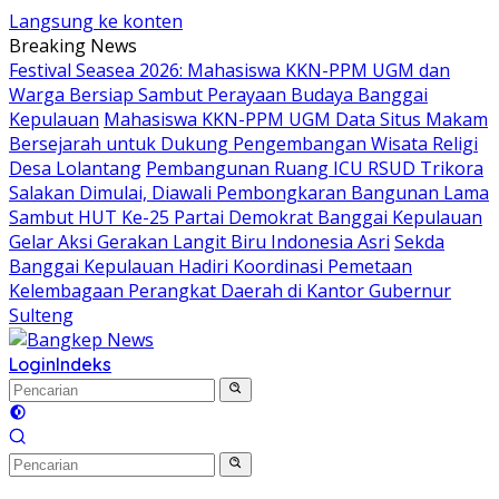
Langsung ke konten
Breaking News
Festival Seasea 2026: Mahasiswa KKN-PPM UGM dan
Warga Bersiap Sambut Perayaan Budaya Banggai
Kepulauan
Mahasiswa KKN-PPM UGM Data Situs Makam
Bersejarah untuk Dukung Pengembangan Wisata Religi
Desa Lolantang
Pembangunan Ruang ICU RSUD Trikora
Salakan Dimulai, Diawali Pembongkaran Bangunan Lama
Sambut HUT Ke-25 Partai Demokrat Banggai Kepulauan
Gelar Aksi Gerakan Langit Biru Indonesia Asri
Sekda
Banggai Kepulauan Hadiri Koordinasi Pemetaan
Kelembagaan Perangkat Daerah di Kantor Gubernur
Sulteng
Login
Indeks