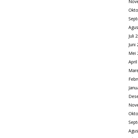
Nov
Okto
Sept
Agus
Juli 
Juni
Mei 
Apri
Mare
Febr
Janu
Des
Nov
Okto
Sept
Agus