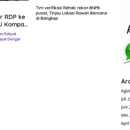
Tim verifikasi Rehab rekon BNPB
pusat, Tinjau Lokasi Rawan Bencana
r RDP ke
di Bangkep
BU Kompak
na
n Rakyat
apat Dengar
Ar
Agus
Juli 
Juni
Mei 
Apri