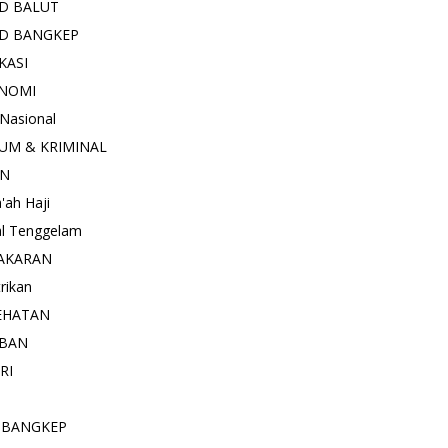
D BALUT
D BANGKEP
KASI
NOMI
 Nasional
UM & KRIMINAL
AN
'ah Haji
l Tenggelam
AKARAN
trikan
EHATAN
BAN
RI
 BANGKEP