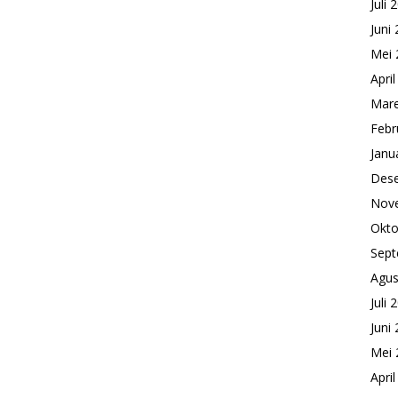
Juli 
Juni
Mei 
Apri
Mare
Febr
Janu
Des
Nov
Okto
Sept
Agus
Juli 
Juni
Mei 
Apri