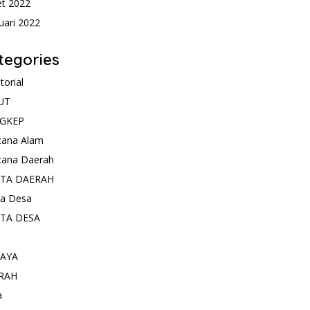
t 2022
uari 2022
tegories
torial
UT
GKEP
cana Alam
cana Daerah
ITA DAERAH
ta Desa
ITA DESA
AYA
RAH
a