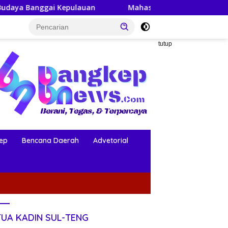
lauan
Mahasiswa KKN-PPM UGM Data Situs Makam Berse
tutup
ep
Bencana Daerah
Advetorial
TUA KADIN SUL-TENG