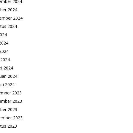
ember 2024
ber 2024
ember 2024
tus 2024
2024
 2024
2024
l 2024
t 2024
uari 2024
ari 2024
ember 2023
ember 2023
ber 2023
ember 2023
tus 2023