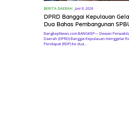
BERITA DAERAH
Juni 9, 2026
DPRD Banggai Kepulauan Gela
Dua Bahas Pembangunan SP
Patukuki Di titik Rawan Benca
BangkepNews.com.BANGKEP— Dewan Perwakila
Daerah (DPRD) Banggai Kepulauan menggelar R
Pendapat (RDP) ke dua…