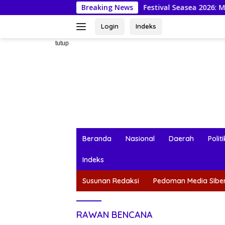
Langsung
Festival Seasea 2026: Mahasiswa KKN-PPM 
Breaking News
ke
konten
Login
Indeks
tutup
Beranda
Nasional
Daerah
Politi
Indeks
Susunan Redaksi
Pedoman Media SIbe
RAWAN BENCANA