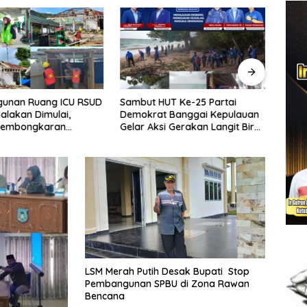
unan Ruang ICU RSUD
Sambut HUT Ke-25 Partai
Sekd
Salakan Dimulai,
Demokrat Banggai Kepulauan
Hadir
 Pembongkaran
Gelar Aksi Gerakan Langit Biru
Kele
n Lama
Indonesia Asri
Daera
Sulte
LSM Merah Putih Desak Bupati Stop
Pembangunan SPBU di Zona Rawan
Bencana