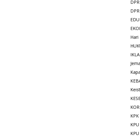
DPR
DPR
EDU
EKO
Hari
HUK
IKL
Jema
Kapa
KEB
Keis
KES
KOR
KPK 
KPU
KPU