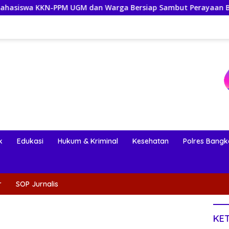
UGM dan Warga Bersiap Sambut Perayaan Budaya Banggai Kepu
k
Edukasi
Hukum & Kriminal
Kesehatan
Polres Bangk
r
SOP Jurnalis
KE