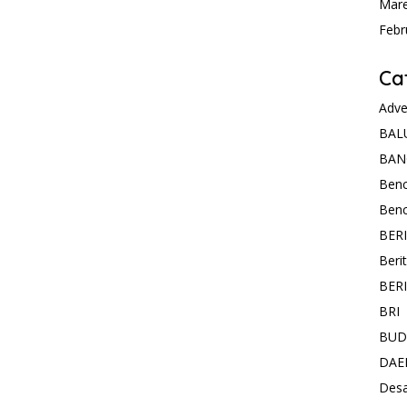
Mare
Febr
Ca
Adve
BAL
BAN
Ben
Ben
BER
Beri
BER
BRI
BUD
DAE
Des