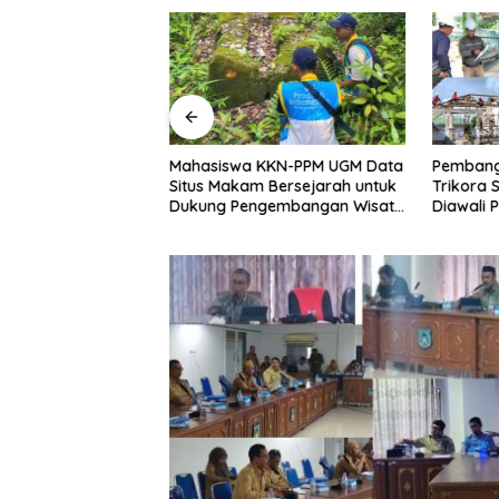
sea 2026:
Mahasiswa KKN-PPM UGM Data
Pembang
KKN-PPM UGM dan
Situs Makam Bersejarah untuk
Trikora 
iap Sambut
Dukung Pengembangan Wisata
Diawali
udaya Banggai
Religi Desa Lolantang
Banguna