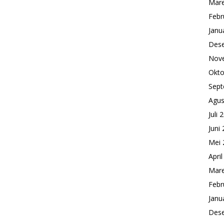
Mare
Febr
Janu
Des
Nov
Okto
Sept
Agus
Juli 
Juni
Mei 
Apri
Mare
Febr
Janu
Des