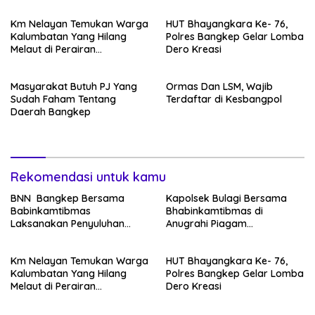
Tinangkung Desa
Bangkep di HUT RI Ke-78
Km Nelayan Temukan Warga
HUT Bhayangkara Ke- 76,
Bulungkobit
Kalumbatan Yang Hilang
Polres Bangkep Gelar Lomba
Melaut di Perairan
Dero Kreasi
Kampangar
Masyarakat Butuh PJ Yang
Ormas Dan LSM, Wajib
Sudah Faham Tentang
Terdaftar di Kesbangpol
Daerah Bangkep
Rekomendasi untuk kamu
BNN Bangkep Bersama
Kapolsek Bulagi Bersama
Babinkamtibmas
Bhabinkamtibmas di
Laksanakan Penyuluhan
Anugrahi Piagam
Bahaya Narkoba di SMPN 2
penghargaan Oleh Pj Bupati
Tinangkung Desa
Bangkep di HUT RI Ke-78
Km Nelayan Temukan Warga
HUT Bhayangkara Ke- 76,
Bulungkobit
Kalumbatan Yang Hilang
Polres Bangkep Gelar Lomba
Melaut di Perairan
Dero Kreasi
Kampangar