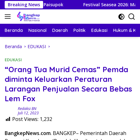
Langsung
anau Paisupok
Breaking News
Festival Seasea 2026: Mahasiswa KKN-
ke
konten
Beranda
Nasional
Daerah
Politik
Edukasi
Hukum & Kri
Beranda
EDUKASI
EDUKASI
“Orang Tua Murid Cemas” Pemda
diminta Keluarkan Peraturan
Larangan Penjualan Secara Bebas
Lem Fox
Redaksi BN
Juli 12, 2023
Post Views:
1,232
BangkepNews.com
. BANGKEP– Pemerintah Daerah