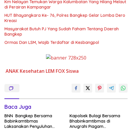
Km Nelayan Temukan Warga Kalumbatan Yang Hilang Melaut
di Perairan Kampangar
HUT Bhayangkara Ke- 76, Polres Bangkep Gelar Lomba Dero
Kreasi
Masyarakat Butuh PJ Yang Sudah Faham Tentang Daerah
Bangkep
Ormas Dan LSM, Wajib Terdaftar di Kesbangpol
ANAK
Kesehatan
LEM FOX
Siswa
Baca Juga
BNN Bangkep Bersama
Kapolsek Bulagi Bersama
Babinkamtibmas
Bhabinkamtibmas di
Laksanakan Penyuluhan
Anugrahi Piagam
Bahaya Narkoba di SMPN 2
penghargaan Oleh Pj Bupati