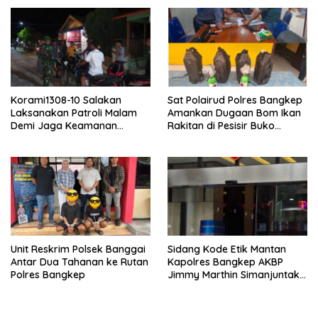
Korami1308-10 Salakan
Sat Polairud Polres Bangkep
Laksanakan Patroli Malam
Amankan Dugaan Bom Ikan
Demi Jaga Keamanan
Rakitan di Pesisir Buko
Lingkungan
Selatan
Unit Reskrim Polsek Banggai
Sidang Kode Etik Mantan
Antar Dua Tahanan ke Rutan
Kapolres Bangkep AKBP
Polres Bangkep
Jimmy Marthin Simanjuntak,
S.IK Digelar Kembali;
Hadirkan Pengusaha Ikan
Ekspor Asal Bangkep