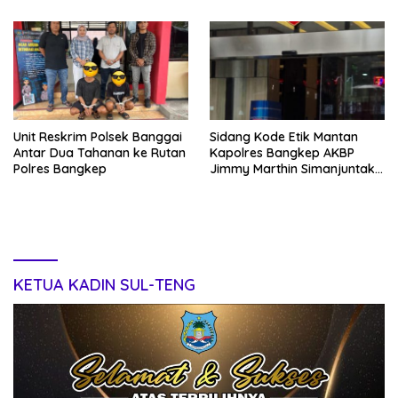
Unit Reskrim Polsek Banggai
Sidang Kode Etik Mantan
Antar Dua Tahanan ke Rutan
Kapolres Bangkep AKBP
Polres Bangkep
Jimmy Marthin Simanjuntak,
S.IK Digelar Kembali;
Hadirkan Pengusaha Ikan
Ekspor Asal Bangkep
KETUA KADIN SUL-TENG