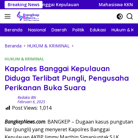
Langsung
Banggai Kepulauan
Breaking News
Mahasiswa KKN-PPM UGM Data Situs
ke
konten
Beranda
Nasional
Daerah
Politik
Edukasi
Hukum & Kri
Beranda
HUKUM & KRIMINAL
HUKUM & KRIMINAL
Kapolres Banggai Kepulauan
Diduga Terlibat Pungli, Pengusaha
Perikanan Buka Suara
Redaksi BN
Februari 6, 2025
Post Views:
1,014
BangkepNews.com
. BANGKEP – Dugaan kasus pungutan
liar (pungli) yang menyeret Kapolres Banggai
Kepulauan AKBP Jimmy Marthin Simanjuntak.S.I.K