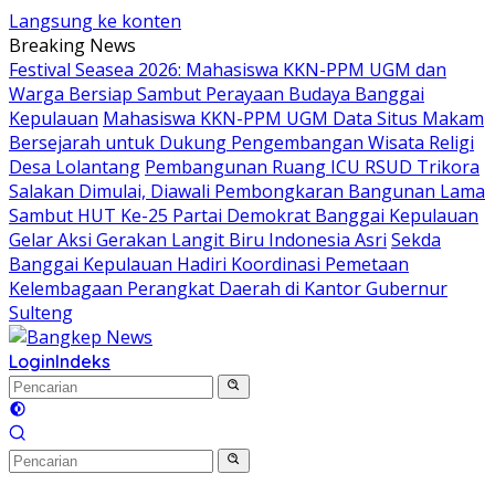
Langsung ke konten
Breaking News
Festival Seasea 2026: Mahasiswa KKN-PPM UGM dan
Warga Bersiap Sambut Perayaan Budaya Banggai
Kepulauan
Mahasiswa KKN-PPM UGM Data Situs Makam
Bersejarah untuk Dukung Pengembangan Wisata Religi
Desa Lolantang
Pembangunan Ruang ICU RSUD Trikora
Salakan Dimulai, Diawali Pembongkaran Bangunan Lama
Sambut HUT Ke-25 Partai Demokrat Banggai Kepulauan
Gelar Aksi Gerakan Langit Biru Indonesia Asri
Sekda
Banggai Kepulauan Hadiri Koordinasi Pemetaan
Kelembagaan Perangkat Daerah di Kantor Gubernur
Sulteng
Login
Indeks