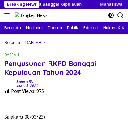
Langsung
Budaya Banggai Kepulauan
Breaking News
Mahasiswa KKN-PPM UGM Dat
ke
konten
Beranda
Nasional
Daerah
Politik
Edukasi
Hukum & Kri
Beranda
DAERAH
DAERAH
Penyusunan RKPD Banggai
Kepulauan Tahun 2024
Redaksi BN
Maret 8, 2023
Post Views:
975
Salakan.( 08/03/23)