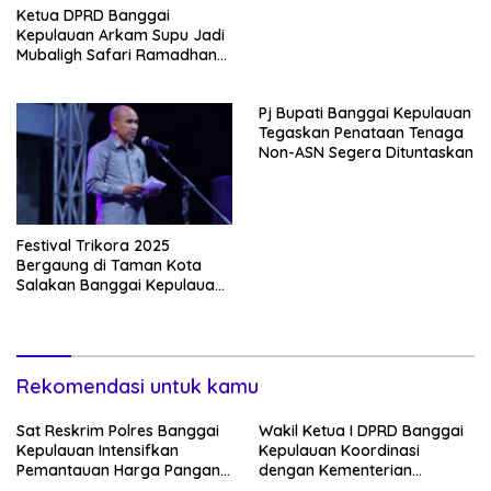
Ketua DPRD Banggai
Kepulauan Arkam Supu Jadi
Mubaligh Safari Ramadhan
di Desa Popidolon Sekaligus
Memberikan Edukasi Dan
Pj Bupati Banggai Kepulauan
Motivasi pada Siswa
Tegaskan Penataan Tenaga
Non-ASN Segera Dituntaskan
Festival Trikora 2025
Bergaung di Taman Kota
Salakan Banggai Kepulauan:
Kadis Kebudayaan Sulteng
Tekankan Semangat
Nasionalisme dan Pelestarian
Budaya
Rekomendasi untuk kamu
Sat Reskrim Polres Banggai
Wakil Ketua I DPRD Banggai
Kepulauan Intensifkan
Kepulauan Koordinasi
Pemantauan Harga Pangan
dengan Kementerian
di Pasar Salakan
Koperasi RI