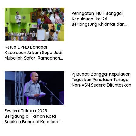
Peringatan HUT Banggai
Kepulauan ke-26
Berlangsung Khidmat dan
Penuh Semangat
Kebersamaan
Ketua DPRD Banggai
Kepulauan Arkam Supu Jadi
Mubaligh Safari Ramadhan
di Desa Popidolon Sekaligus
Memberikan Edukasi Dan
Pj Bupati Banggai Kepulauan
Motivasi pada Siswa
Tegaskan Penataan Tenaga
Non-ASN Segera Dituntaskan
Festival Trikora 2025
Bergaung di Taman Kota
Salakan Banggai Kepulauan:
Kadis Kebudayaan Sulteng
Tekankan Semangat