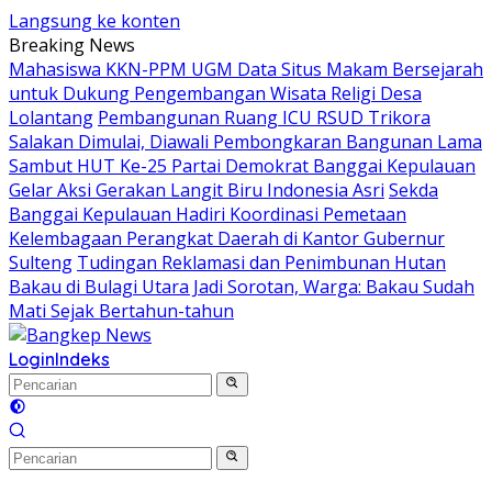
Langsung ke konten
Breaking News
Mahasiswa KKN-PPM UGM Data Situs Makam Bersejarah
untuk Dukung Pengembangan Wisata Religi Desa
Lolantang
Pembangunan Ruang ICU RSUD Trikora
Salakan Dimulai, Diawali Pembongkaran Bangunan Lama
Sambut HUT Ke-25 Partai Demokrat Banggai Kepulauan
Gelar Aksi Gerakan Langit Biru Indonesia Asri
Sekda
Banggai Kepulauan Hadiri Koordinasi Pemetaan
Kelembagaan Perangkat Daerah di Kantor Gubernur
Sulteng
Tudingan Reklamasi dan Penimbunan Hutan
Bakau di Bulagi Utara Jadi Sorotan, Warga: Bakau Sudah
Mati Sejak Bertahun-tahun
Login
Indeks