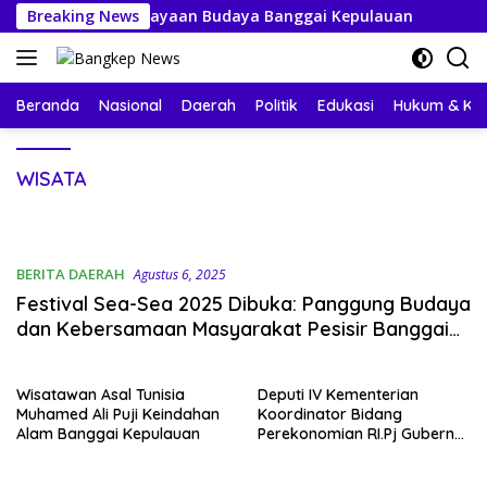
Langsung
p Sambut Perayaan Budaya Banggai Kepulauan
Breaking News
Mahasis
ke
konten
Beranda
Nasional
Daerah
Politik
Edukasi
Hukum & Kri
WISATA
BERITA DAERAH
Agustus 6, 2025
Festival Sea-Sea 2025 Dibuka: Panggung Budaya
dan Kebersamaan Masyarakat Pesisir Banggai
Kepulauan
Wisatawan Asal Tunisia
Deputi IV Kementerian
Muhamed Ali Puji Keindahan
Koordinator Bidang
Alam Banggai Kepulauan
Perekonomian RI.Pj Gubernur
Gorontalo Kunjungi Danau
Paisupok di Bangkep