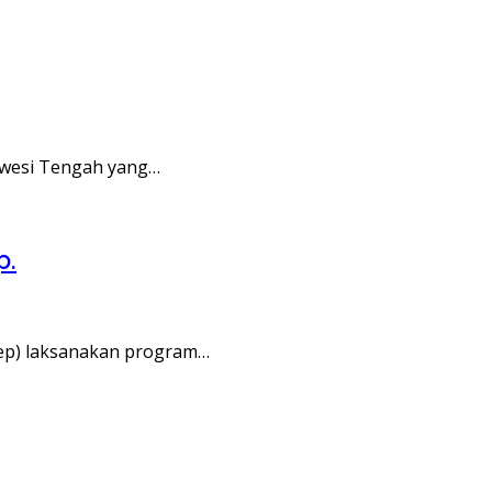
awesi Tengah yang…
p.
ep) laksanakan program…