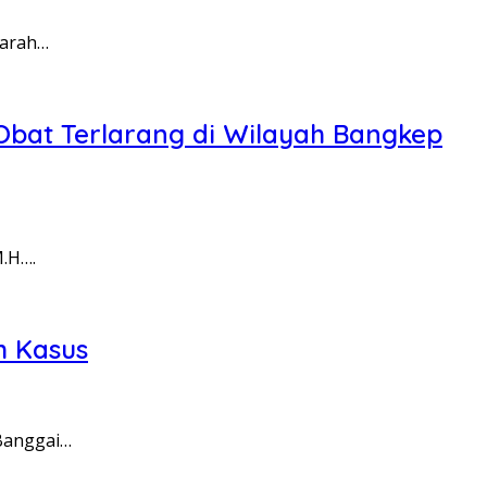
warah…
Obat Terlarang di Wilayah Bangkep
M.H….
m Kasus
 Banggai…