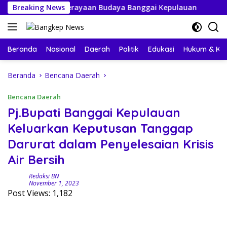
Langsung
Sambut Perayaan Budaya Banggai Kepulauan
Breaking News
Mahasiswa
ke
konten
Beranda
Nasional
Daerah
Politik
Edukasi
Hukum & Kri
Beranda
Bencana Daerah
Bencana Daerah
Pj.Bupati Banggai Kepulauan
Keluarkan Keputusan Tanggap
Darurat dalam Penyelesaian Krisis
Air Bersih
Redaksi BN
November 1, 2023
Post Views:
1,182