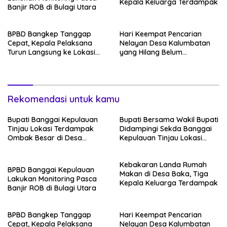
Kepala Keluarga Terdampak
Banjir ROB di Bulagi Utara
BPBD Bangkep Tanggap
Hari Keempat Pencarian
Cepat, Kepala Pelaksana
Nelayan Desa Kalumbatan
Turun Langsung ke Lokasi
yang Hilang Belum
Kebakaran di Desa Ponding-
Membuahkan Hasil
Ponding
Rekomendasi untuk kamu
Bupati Banggai Kepulauan
Bupati Bersama Wakil Bupati
Tinjau Lokasi Terdampak
Didampingi Sekda Banggai
Ombak Besar di Desa
Kepulauan Tinjau Lokasi
Luksagu
Banjir ROB di Kelurahan
Sabang
Kebakaran Landa Rumah
BPBD Banggai Kepulauan
Makan di Desa Baka, Tiga
Lakukan Monitoring Pasca
Kepala Keluarga Terdampak
Banjir ROB di Bulagi Utara
BPBD Bangkep Tanggap
Hari Keempat Pencarian
Cepat, Kepala Pelaksana
Nelayan Desa Kalumbatan